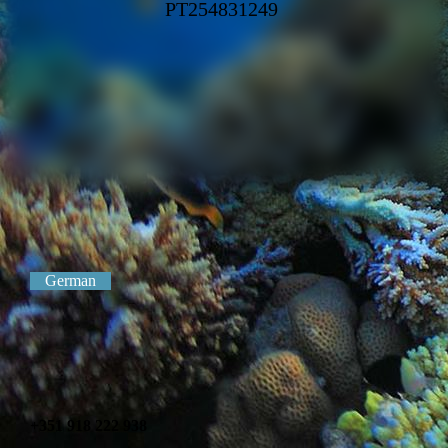
PT254831249
German
+351 918 222 938