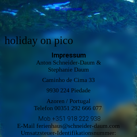
impressum
holiday on pico
Impressum
Anton Schneider-Daum &
Stephanie Daum
Caminho de Cima 33
9930 224 Piedade
Azoren / Portugal
Telefon 00351 292 666 077
Mob +351 918 222 938
E-Mail ferienhaus@schneider-daum.com
Umsatzsteuer-Identifikationsnummer: